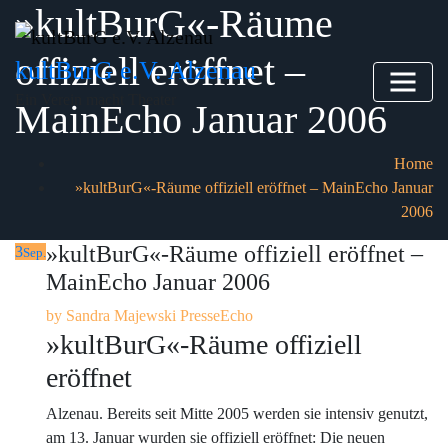
»kultBurG«-Räume
Skip
to
offiziell eröffnet –
content
kultBurG e.V. Alzenau
Ein Verein macht Theater
MainEcho Januar 2006
Home
»kultBurG«-Räume offiziell eröffnet – MainEcho Januar
2006
»kultBurG«-Räume offiziell eröffnet –
3
Sep.
MainEcho Januar 2006
by
Sandra Majewski
PresseEcho
»kultBurG«-Räume offiziell
eröffnet
Alzenau. Bereits seit Mitte 2005 werden sie intensiv genutzt,
am 13. Januar wurden sie offiziell eröffnet: Die neuen