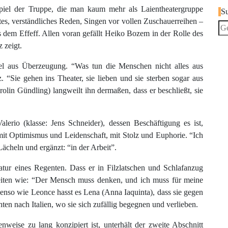
Spiel der Truppe, die man kaum mehr als Laientheatergruppe
S
tes, verständliches Reden, Singen vor vollen Zuschauerreihen –
s dem Effeff. Allen voran gefällt Heiko Bozem in der Rolle des
 zeigt.
fel aus Überzeugung. “Was tun die Menschen nicht alles aus
z. “Sie gehen ins Theater, sie lieben und sie sterben sogar aus
olin Gündling) langweilt ihn dermaßen, dass er beschließt, sie
lerio (klasse: Jens Schneider), dessen Beschäftigung es ist,
it Optimismus und Leidenschaft, mit Stolz und Euphorie. “Ich
Lächeln und ergänzt: “in der Arbeit”.
atur eines Regenten. Dass er in Filzlatschen und Schlafanzug
sheiten wie: “Der Mensch muss denken, und ich muss für meine
enso wie Leonce hasst es Lena (Anna Iaquinta), dass sie gegen
hten nach Italien, wo sie sich zufällig begegnen und verlieben.
enweise zu lang konzipiert ist, unterhält der zweite Abschnitt