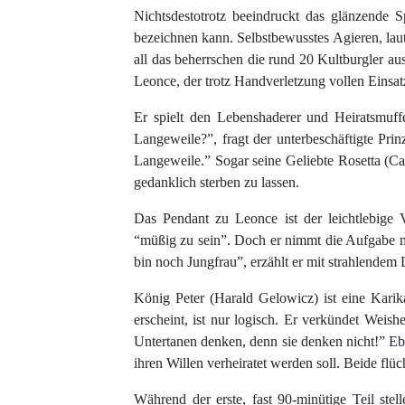
Nichtsdestotrotz beeindruckt das glänzende 
bezeichnen kann. Selbstbewusstes Agieren, lau
all das beherrschen die rund 20 Kultburgler au
Leonce, der trotz Handverletzung vollen Einsatz
Er spielt den Lebenshaderer und Heiratsmuf
Langeweile?”, fragt der unterbeschäftigte Prin
Langeweile.” Sogar seine Geliebte Rosetta (Car
gedanklich sterben zu lassen.
Das Pendant zu Leonce ist der leichtlebige Va
“müßig zu sein”. Doch er nimmt die Aufgabe m
bin noch Jungfrau”, erzählt er mit strahlendem 
König Peter (Harald Gelowicz) ist eine Karik
erscheint, ist nur logisch. Er verkündet Wei
Untertanen denken, denn sie denken nicht!” Eb
ihren Willen verheiratet werden soll. Beide flüc
Während der erste, fast 90-minütige Teil stell