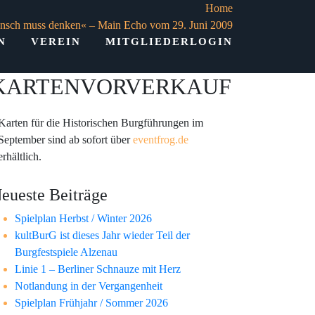
Home
nsch muss denken« – Main Echo vom 29. Juni 2009
N
VEREIN
MITGLIEDERLOGIN
KARTENVORVERKAUF
Karten für die Historischen Burgführungen im
September sind ab sofort über
eventfrog.de
erhältlich.
eueste Beiträge
Spielplan Herbst / Winter 2026
kultBurG ist dieses Jahr wieder Teil der
Burgfestspiele Alzenau
Linie 1 – Berliner Schnauze mit Herz
Notlandung in der Vergangenheit
Spielplan Frühjahr / Sommer 2026