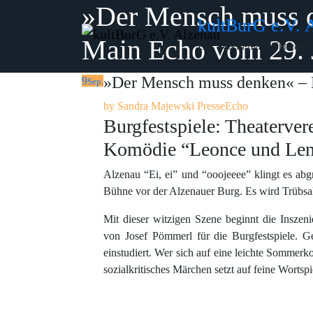
»Der Mensch muss 
Skip
kultBurG e.V. 
to
Main Echo vom 29. 
content
Ein Verein macht Theater
»Der Mensch muss denken« – 
9
Sep.
by
Sandra Majewski
PresseEcho
Burgfestspiele: Theaterve
Komödie “Leonce und Len
Alzenau “Ei, ei” und “ooojeeee” klingt es abg
Bühne vor der Alzenauer Burg. Es wird Trübsa
Mit dieser witzigen Szene beginnt die Inszen
von Josef Pömmerl für die Burgfestspiele.
einstudiert. Wer sich auf eine leichte Sommerko
sozialkritisches Märchen setzt auf feine Wortsp