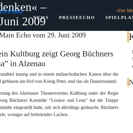
denken« –
Alzenau
»Der Me
Juni 2009
NEWS
PRESSEECHO
SPIELPLA
Main Echo vom 29. Juni 2009
rein Kultburg zeigt Georg Büchners
a” in Alzenau
rundtief traurig und in einem melancholischen Kanon über die
N
l geblasen am Hof von König Peter, und das als Dauerzustand.
ierung des Alzenauer Theatervereins Kultburg unter der Regie
 Georg Büchners Komödie “Leonce und Lena” hat die Truppe
mödie eingestellt hatte, sah sich allerdings getäuscht. Büchners
iele, weniger auf befreiendes Lachen.