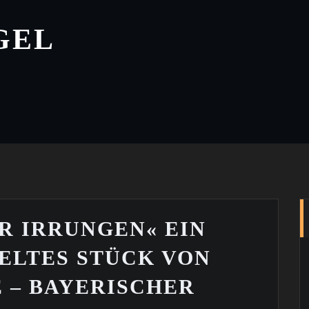
GEL
R IRRUNGEN« EIN
IELTES STÜCK VON
 – BAYERISCHER