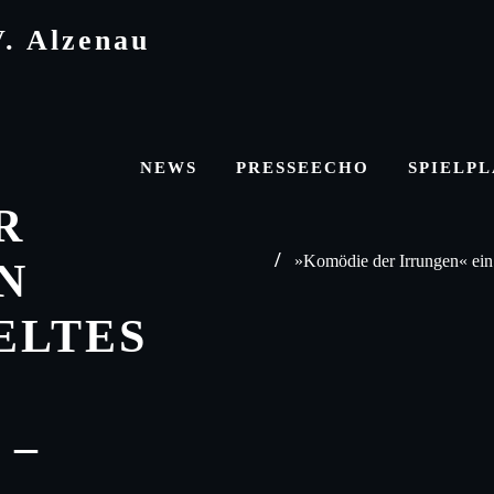
V. Alzenau
NEWS
PRESSEECHO
SPIELP
R
»Komödie der Irrungen« ein 
N
ELTES
 –