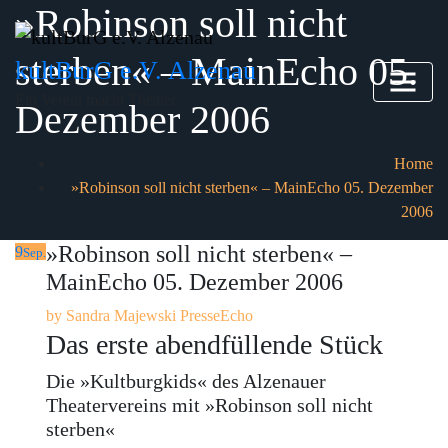
»Robinson soll nicht
Skip
to
sterben« – MainEcho 05.
content
kultBurG e.V. Alzenau
Ein Verein macht Theater
Dezember 2006
Home
»Robinson soll nicht sterben« – MainEcho 05. Dezember
2006
»Robinson soll nicht sterben« –
9
Sep.
MainEcho 05. Dezember 2006
by
Sandra Majewski
PresseEcho
Das erste abendfüllende Stück
Die »Kultburgkids« des Alzenauer
Theatervereins mit »Robinson soll nicht
sterben«