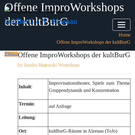
Offene ImproWorkshops
Skip
to
der kultBurG
content
kultBurG e.V. Alzenau
Ein Verein macht Theater
Home
Offene ImproWorkshops der kultBurG
Offene ImproWorkshops der kultBurG
23
März
by
Sandra Majewski
Workshops
Improvisationstheater, Spiele zum Thema
Inhalt
:
Gruppendynamik und Konzentration
Termin
:
auf Anfrage
Leitung
:
Ort
:
kultBurG-Räume in Alzenau (ToJo)