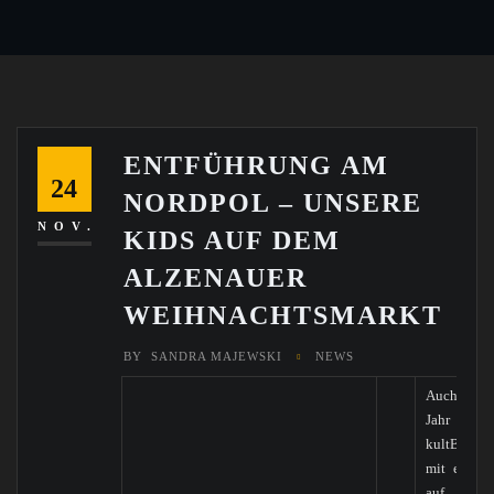
ENTFÜHRUNG AM
24
NORDPOL – UNSERE
NOV.
KIDS AUF DEM
ALZENAUER
WEIHNACHTSMARKT
BY
SANDRA MAJEWSKI
NEWS
Auch in d
Jahr sind 
kultBurG-K
mit einem
auf 