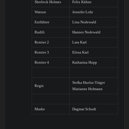
Sherlock Holmes
Felix Kühne
Watson
Jennifer Lohr
Entführer
Lina Nodewald
Rudili
Hannes Nodewald
Rentier 2
Lara Karl
Rentier 3
Elena Karl
Rentier 4
Katharina Hopp
Stefka Huelsz-Träger
Regie
Marianne Hofmann
Maske
Dagmar Schudt