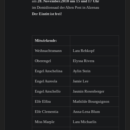
am
28. November.2010 um 15 und 17 Uhr
im Domidionsaal der Alten Post in Alzenau
Der Eintitt ist frei!
Mitwirkende:
Weihnachtsmann
Lara Rehkopf
Oberengel
Elyssa Rivera
Engel Anschelina
Aylin Stein
Engel Aureola
Jamie Lee
Engel Anschello
Jasmin Rosenberger
Elfe Elfira
Mathilde Bourguignon
Elfe Clementia
Anna-Lena Blum
Miss Marple
Lara Michaelis