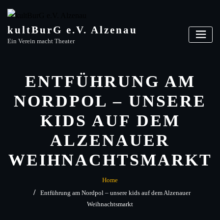
Skip
to
content
kultBurG e.V. Alzenau
Ein Verein macht Theater
ENTFÜHRUNG AM
NORDPOL – UNSERE
KIDS AUF DEM
ALZENAUER
WEIHNACHTSMARKT
Home
Entführung am Nordpol – unsere kids auf dem Alzenauer
Weihnachtsmarkt