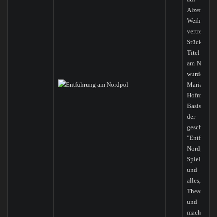
Alzenauer
Weihnacht
vertreten
Stück trä
Titel "Enf
am Nordpo
wurde
Marianne
Hofmann
Basis von
der Ki
geschriebe
"Entführu
Nordpol" e
Spiel, Sp
und Spaß,
alles, wa
Theaterstü
und sehen
macht.