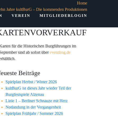
Home
ehn Jahre kultBurG – Die kommenden Produktionen
N
VEREIN
MITGLIEDERLOGIN
KARTENVORVERKAUF
Karten für die Historischen Burgführungen im
September sind ab sofort über
eventfrog.de
erhältlich.
eueste Beiträge
Spielplan Herbst / Winter 2026
kultBurG ist dieses Jahr wieder Teil der
Burgfestspiele Alzenau
Linie 1 – Berliner Schnauze mit Herz
Notlandung in der Vergangenheit
Spielplan Frühjahr / Sommer 2026