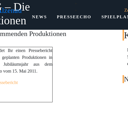
G – Die
Alzenau
Z
ionen
NEWS
PRESSEECHO
SPIELPLA
kommenden Produktionen
det Ihr einen Pressebericht
 geplanten Produktionen in
 Jubiläumsjahr aus dem
 vom 15. Mai 2011.
N
sebericht