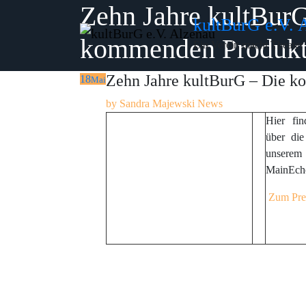
Zehn Jahre kultBur
Skip
kultBurG e.V. 
to
kommenden Produkt
content
Ein Verein macht Theater
Zehn Jahre kultBurG – Die 
18
Mai
by
Sandra Majewski
News
Hier fin
über die
unserem
MainEcho
Zum Pres