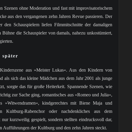
en Szenen ohne Moderation und fast mit improvisatorischem
tücke aus den vergangenen zehn Jahren Revue passieren. Der
 den Schauspielern liefen Filmmitschnitte der damaligen
n Bühne die Schauspieler von damals, nahezu unkostümiert,
gierten.
 später
r Kinderszene aus »Meister Lukas«. Aus den Kindern von
 als sich das kleine Mädchen aus dem Jahr 2001 als junge
tzt, sorgte das für große Heiterkeit. Spannende Szenen, wie
 richtig zur Sache ging, romantisches aus »Romeo und Julia«,
aus »Witwendramen«, kindgerechtes mit Biene Maja und
om Kultburg-Rabenchor oder nachdenkliches aus dem
ur kurzweilig gespielt, sondern stellten eindrucksvoll dar,
en Aufführungen der Kultburg und den zehn Jahren steckt.