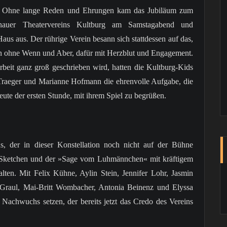
Ohne lange Reden und Ehrungen kam das Jubiläum zum
enauer Theatervereins Kultburg am Samstagabend und
us aus. Der rührige Verein besann sich stattdessen auf das,
en ohne Wenn und Aber, dafür mit Herzblut und Engagement.
beit ganz groß geschrieben wird, hatten die Kultburg-Kids
-Traeger und Marianne Hofmann die ehrenvolle Aufgabe, die
eute der ersten Stunde, mit ihrem Spiel zu begrüßen.
, der in dieser Konstellation noch nicht auf der Bühne
n Sketchen und der »Sage vom Luhmännchen« mit kräftigem
lten. Mit Felix Kühne, Aylin Stein, Jennifer Lohr, Jasmin
 Graul, Mai-Britt Wombacher, Antonia Beinenz und Elyssa
 Nachwuchs setzen, der bereits jetzt das Credo des Vereins