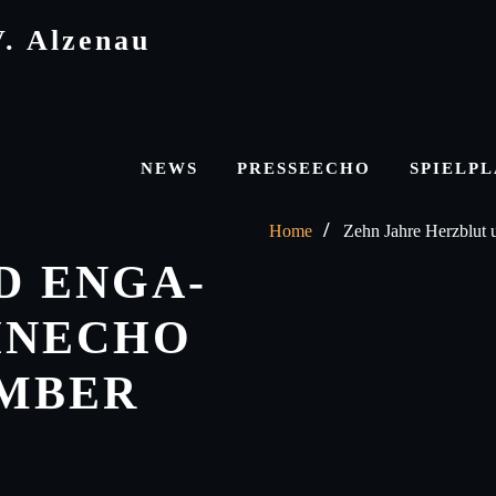
V. Alzenau
NEWS
PRESSEECHO
SPIELP
Home
Zehn Jahre Herzblut
 EN­GA­
AINECHO
EMBER