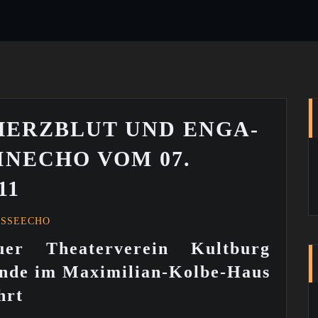
HERZBLUT UND EN­GA­
INECHO VOM 07.
11
ESSEECHO
uer Theaterverein Kultburg
ende im Maximilian-Kolbe-Haus
hrt