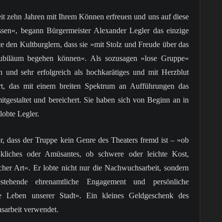
eit zehn Jahren mit Ihrem Können erfreuen und uns auf diese
assen«, begann Bürgermeister Alexander Legler das einzige
 den Kultburglern, dass sie »mit Stolz und Freude über das
 Jubiläum begehen können«. Als sozusagen »lose Gruppe«
ch und sehr erfolgreich als hochkarätiges und mit Herzblut
ert, das mit einem breiten Spektrum an Aufführungen das
mitgestaltet und bereichert. Sie haben sich von Beginn an in
lobte Legler.
, dass der Truppe kein Genre des Theaters fremd ist – »ob
iches oder Amüsantes, ob schwere oder leichte Kost,
her Art«. Er lobte nicht nur die Nachwuchsarbeit, sondern
tehende ehrenamtliche Engagement und persönliche
elle Leben unserer Stadt«. Ein kleines Geldgeschenk des
sarbeit verwendet.