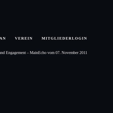
LAN
VEREIN
MITGLIEDERLOGIN
 und En­ga­ge­ment – MainEcho vom 07. November 2011