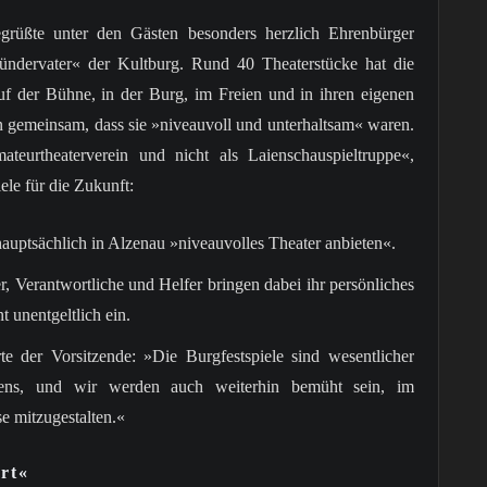
egrüßte unter den Gästen besonders herzlich Ehrenbürger
ündervater« der Kultburg. Rund 40 Theaterstücke hat die
f der Bühne, in der Burg, im Freien und in ihren eigenen
n gemeinsam, dass sie »niveauvoll und unterhaltsam« waren.
teurtheaterverein und nicht als Laienschauspieltruppe«,
ele für die Zukunft:
auptsächlich in Alzenau »niveauvolles Theater anbieten«.
, Verantwortliche und Helfer bringen dabei ihr persönliches
unentgeltlich ein.
rte der Vorsitzende: »Die Burgfestspiele sind wesentlicher
ebens, und wir werden auch weiterhin bemüht sein, im
e mitzugestalten.«
rt«