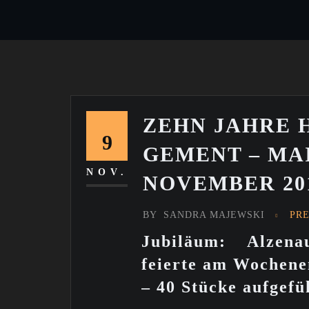
ZEHN JAHRE 
9
GE­MENT – MA
NOV.
NOVEMBER 20
BY
SANDRA MAJEWSKI
PR
Jubiläum: Alzena
feierte am Wochen
– 40 Stücke aufgefü