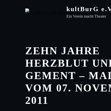
Skip
kultBurG e.
to
Ein Verein macht Theater
content
ZEHN JAHRE
HERZBLUT UND
GE­MENT – M
VOM 07. NOV
2011