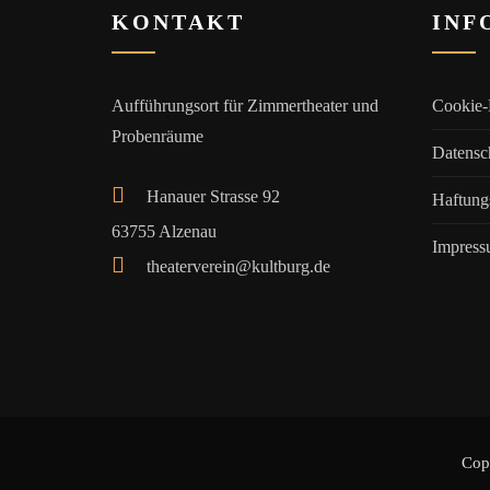
KONTAKT
INF
Aufführungsort für Zimmertheater und
Cookie-
Probenräume
Datensc
Hanauer Strasse 92
Haftung
63755 Alzenau
Impres
theaterverein@kultburg.de
Cop