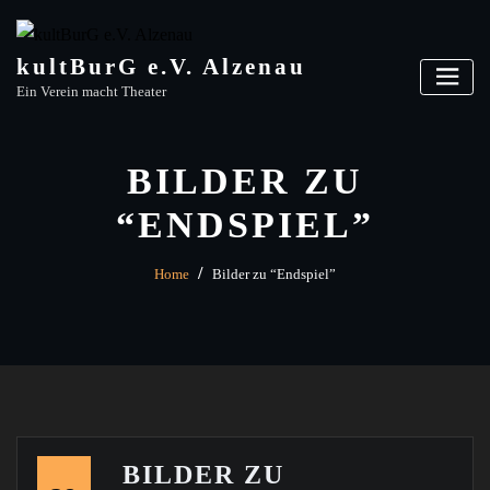
Skip
to
content
kultBurG e.V. Alzenau
Ein Verein macht Theater
BILDER ZU
“ENDSPIEL”
Home
Bilder zu “Endspiel”
BILDER ZU