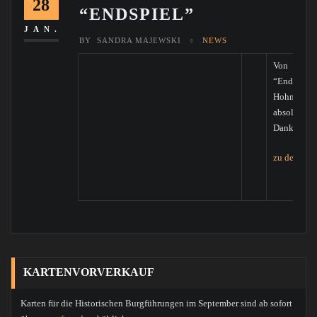
28
“ENDSPIEL”
JAN.
BY
SANDRA MAJEWSKI
NEWS
Von den 
“Endspiel
Hohmann 
absolut se
Dank hierf
zu den Bil
KARTENVORVERKAUF
Karten für die Historischen Burgführungen im September sind ab sofort