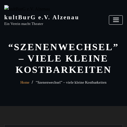
Skip
to
content
kultBurG e.V. Alzenau
Ein Verein macht Theater
“SZENENWECHSEL”
– VIELE KLEINE
KOSTBARKEITEN
Home
“Szenenwechsel” – viele kleine Kostbarkeiten