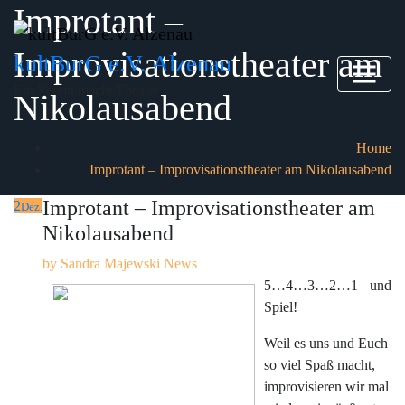
Improtant –
Skip
to
Improvisationstheater am
content
kultBurG e.V. Alzenau
Ein Verein macht Theater
Nikolausabend
Home
Improtant – Improvisationstheater am Nikolausabend
Improtant – Improvisationstheater am
2
Dez.
Nikolausabend
by
Sandra Majewski
News
5…4…3…2…1 und
Spiel!
Weil es uns und Euch
so viel Spaß macht,
improvisieren wir mal