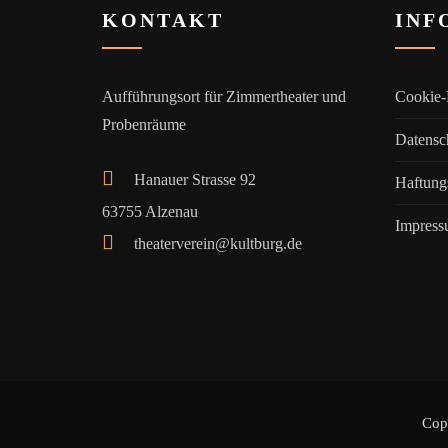
KONTAKT
INF
Aufführungsort für Zimmertheater und
Cookie-
Probenräume
Datensc
Hanauer Strasse 92
Haftung
63755 Alzenau
Impres
theaterverein@kultburg.de
Cop