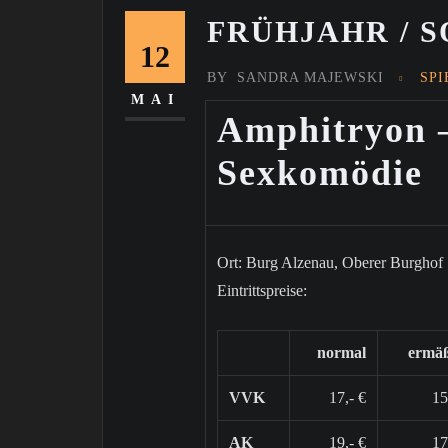
FRÜHJAHR / S
12
BY
SANDRA MAJEWSKI
SP
MAI
Amphitryon –
Sexkomödie
Ort: Burg Alzenau, Oberer Burghof
Eintrittspreise:
normal
ermäß
VVK
17,- €
15
AK
19,- €
17