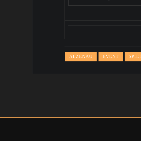
ALZENAU
EVENT
SPIE