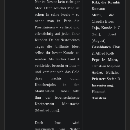
Nur ist Nestor kein richtiger
Kiki, die Kosakin
: Mo
Mec. Denn welcher Mec ist
Romann
schon in seine Poule – so
Mimi, die Mau
nennt man in Paris die
Claudia Bross
Prostituieren – verliebt und
Jojo, Kunde 1
: Georg 
eifersüchtig auf jeden ihrer
(Juli), Josef Pöm
Kunden. Da hat Nestor eines
(August)
Tages die brillante Idee,
Casablanca Charly, K
selbst ihr bester Kunde zu
2
: Alfred Kolb
werden. Als reicher Lord X
Pepe le Moco, Kund
verkleidet besucht er Irma –
Christian Majewski
und verdient sich das Geld
André, Polizist, Matr
dazu nachts durch
Priester
: Stefan Ruppre
Knochenjobs in den
Inszenierung
: Jo
Markthallen. Dabei hilft
Pömmerl
ihm der lebenserfahrene
Assistenz
:
Kneipenwirt Moustache
(Manfred Jung).
Doch Irma wird
misstrauisch, was Nestor