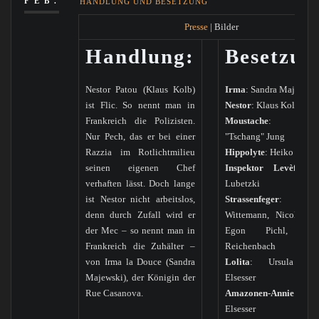
FEB.
HANDLUNG UND BESETZUNG
Presse
| Bilder
Handlung:
Besetzun
Nestor Patou (Klaus Kolb)
Irma
: Sandra Majewski
ist Flic. So nennt man in
Nestor
: Klaus Kolb
Frankreich die Polizisten.
Moustache
: Manf
Nur Pech, das er bei einer
"Tschang" Jung
Razzia im Rotlichtmilieu
Hippolyte
: Heiko Boze
seinen eigenen Chef
Inspektor Levèfre
: P
verhaften lässt. Doch lange
Lubetzki
ist Nestor nicht arbeitslos,
Strassenfeger
: Ga
denn durch Zufall wird er
Wittemann, Nicole Bo
der Mec – so nennt man in
Egon Pichl, Car
Frankreich die Zuhälter –
Reichenbach
von Irma la Douce (Sandra
Lolita
: Ursula Stö
Majewski), der Königin der
Elsesser
Rue Casanova.
Amazonen-Annie
: Ste
Elsesser