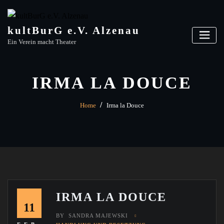
Skip
to
content
kultBurG e.V. Alzenau
Ein Verein macht Theater
IRMA LA DOUCE
Home
Irma la Douce
IRMA LA DOUCE
11
BY
SANDRA MAJEWSKI