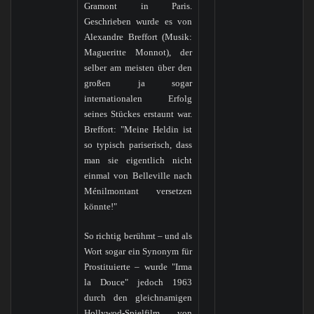
Gramont in Paris.
Geschrieben wurde es von
Alexandre Breffort (Musik:
Magueritte Monnot), der
selber am meisten über den
großen ja sogar
internationalen Erfolg
seines Stückes erstaunt war.
Breffort: "Meine Heldin ist
so typisch pariserisch, dass
man sie eigentlich nicht
einmal von Belleville nach
Ménilmontant versetzen
könnte!"
So richtig berühmt – und als
Wort sogar ein Synonym für
Prostituierte – wurde "Irma
la Douce" jedoch 1963
durch den gleichnamigen
Hollywod-Spielfilm von