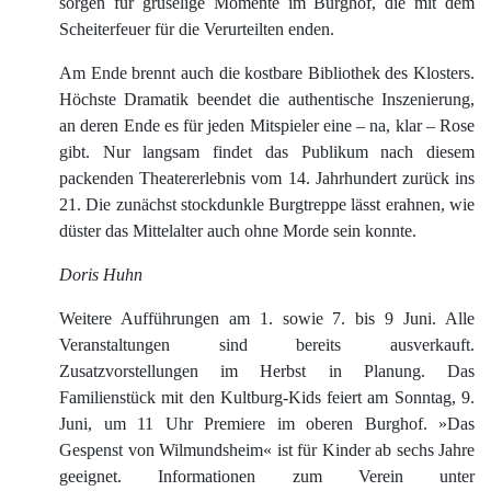
sorgen für gruselige Momente im Burghof, die mit dem
Scheiterfeuer für die Verurteilten enden.
Am Ende brennt auch die kostbare Bibliothek des Klosters.
Höchste Dramatik beendet die authentische Inszenierung,
an deren Ende es für jeden Mitspieler eine – na, klar – Rose
gibt. Nur langsam findet das Publikum nach diesem
packenden Theatererlebnis vom 14. Jahrhundert zurück ins
21. Die zunächst stockdunkle Burgtreppe lässt erahnen, wie
düster das Mittelalter auch ohne Morde sein konnte.
Doris Huhn
Weitere Aufführungen am 1. sowie 7. bis 9 Juni. Alle
Veranstaltungen sind bereits ausverkauft.
Zusatzvorstellungen im Herbst in Planung. Das
Familienstück mit den Kultburg-Kids feiert am Sonntag, 9.
Juni, um 11 Uhr Premiere im oberen Burghof. »Das
Gespenst von Wilmundsheim« ist für Kinder ab sechs Jahre
geeignet. Informationen zum Verein unter