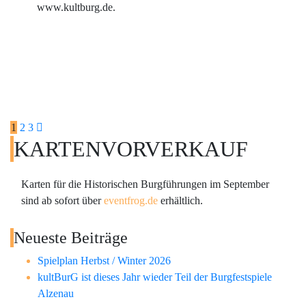
www.kultburg.de.
Seitennummerierung
1
2
3
KARTENVORVERKAUF
der
Beiträge
Karten für die Historischen Burgführungen im September
sind ab sofort über
eventfrog.de
erhältlich.
Neueste Beiträge
Spielplan Herbst / Winter 2026
kultBurG ist dieses Jahr wieder Teil der Burgfestspiele
Alzenau