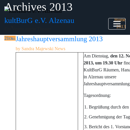
Archives 2013
Skip
to
content
kultBurG e.V. Alzenau
Home
2013
Ein Verein macht Theater
Jahreshauptversammlung 2013
21
Okt.
by
Sandra Majewski
News
Am Dienstag,
den 12. 
2013, um 19.30 Uhr
find
KultBurG Räumen, Hanau
in Alzenau unsere
Jahreshauptversammlung s
Tagesordnung:
Begrüßung durch den 
Genehmigung der Tag
Bericht des 1. Vorstan