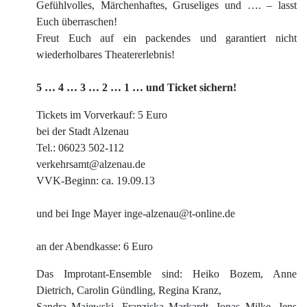
Gefühlvolles, Märchenhaftes, Gruseliges und …. – lasst
Euch überraschen!
Freut Euch auf ein packendes und garantiert nicht
wiederholbares Theatererlebnis!
5
…
4
…
3
…
2
…
1 … und Ticket sichern!
Tickets im Vorverkauf: 5 Euro
bei der Stadt Alzenau
Tel.: 06023 502-112
verkehrsamt@alzenau.de
VVK-Beginn: ca. 19.09.13
und bei Inge Mayer inge-alzenau@t-online.de
an der Abendkasse: 6 Euro
Das Improtant-Ensemble sind: Heiko Bozem, Anne
Dietrich, Carolin Gündling, Regina Kranz,
Sandra Majewski, Franziska Markardt, Jonas Milke, Jens