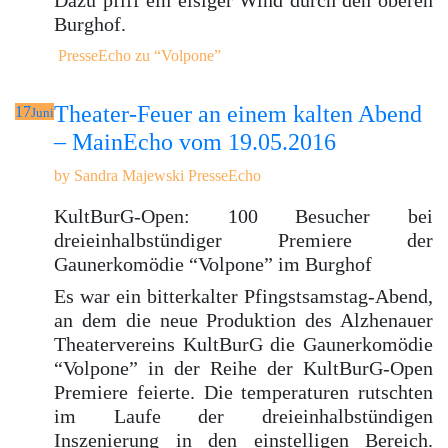
Dazu pfiff ein eisiger Wind durch den oberen
Burghof.
PresseEcho zu “Volpone”
Theater-Feuer an einem kalten Abend
17
Juni
– MainEcho vom 19.05.2016
by
Sandra Majewski
PresseEcho
KultBurG-Open: 100 Besucher bei
dreieinhalbstündiger Premiere der
Gaunerkomödie “Volpone” im Burghof
Es war ein bitterkalter Pfingstsamstag-Abend,
an dem die neue Produktion des Alzhenauer
Theatervereins KultBurG die Gaunerkomödie
“Volpone” in der Reihe der KultBurG-Open
Premiere feierte. Die temperaturen rutschten
im Laufe der dreieinhalbstündigen
Inszenierung in den einstelligen Bereich.