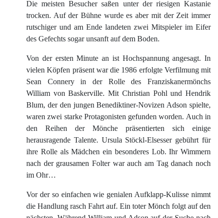
Die meisten Besucher saßen unter der riesigen Kastanie
trocken. Auf der Bühne wurde es aber mit der Zeit immer
rutschiger und am Ende landeten zwei Mitspieler im Eifer
des Gefechts sogar unsanft auf dem Boden.
Von der ersten Minute an ist Hochspannung angesagt. In
vielen Köpfen präsent war die 1986 erfolgte Verfilmung mit
Sean Connery in der Rolle des Franziskanermönchs
William von Baskerville. Mit Christian Pohl und Hendrik
Blum, der den jungen Benediktiner-Novizen Adson spielte,
waren zwei starke Protagonisten gefunden worden. Auch in
den Reihen der Mönche präsentierten sich einige
herausragende Talente. Ursula Stöckl-Elsesser gebührt für
ihre Rolle als Mädchen ein besonderes Lob. Ihr Wimmern
nach der grausamen Folter war auch am Tag danach noch
im Ohr…
Vor der so einfachen wie genialen Aufklapp-Kulisse nimmt
die Handlung rasch Fahrt auf. Ein toter Mönch folgt auf den
nächsten. Während William und Adson auf der Suche nach