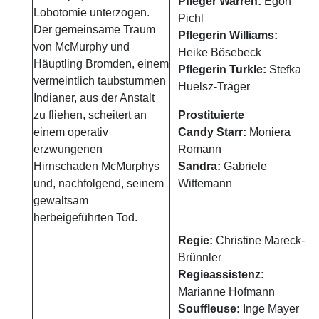
Pfleger Warren:
Egon
Lobotomie unterzogen.
Pichl
Der gemeinsame Traum
Pflegerin Williams:
von McMurphy und
Heike Bösebeck
Häuptling Bromden, einem
Pflegerin Turkle:
Stefka
vermeintlich taubstummen
Huelsz-Träger
Indianer, aus der Anstalt
zu fliehen, scheitert an
Prostituierte
einem operativ
Candy Starr:
Moniera
erzwungenen
Romann
Hirnschaden McMurphys
Sandra:
Gabriele
und, nachfolgend, seinem
Wittemann
gewaltsam
herbeigeführten Tod.
Regie:
Christine Mareck-
Brünnler
Regieassistenz:
Marianne Hofmann
Souffleuse:
Inge Mayer