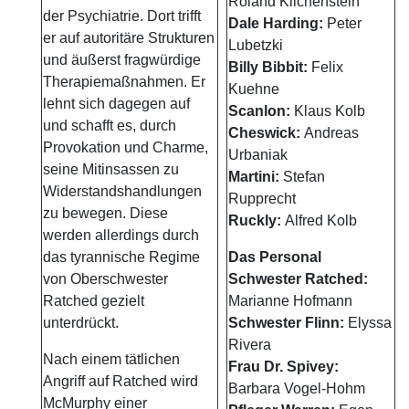
Roland Kilchenstein
der Psychiatrie. Dort trifft
Dale Harding:
Peter
er auf autoritäre Strukturen
Lubetzki
und äußerst fragwürdige
Billy Bibbit:
Felix
Therapiemaßnahmen. Er
Kuehne
lehnt sich dagegen auf
Scanlon:
Klaus Kolb
und schafft es, durch
Cheswick:
Andreas
Provokation und Charme,
Urbaniak
seine Mitinsassen zu
Martini:
Stefan
Widerstandshandlungen
Rupprecht
zu bewegen. Diese
Ruckly:
Alfred Kolb
werden allerdings durch
das tyrannische Regime
Das Personal
von Oberschwester
Schwester Ratched:
Ratched gezielt
Marianne Hofmann
unterdrückt.
Schwester Flinn:
Elyssa
Rivera
Nach einem tätlichen
Frau Dr. Spivey:
Angriff auf Ratched wird
Barbara Vogel-Hohm
McMurphy einer