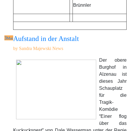
Brünnler
Aufstand in der Anstalt
3
Mai
by
Sandra Majewski
News
Der obere
Burghof in
Alzenau ist
dieses Jahr
Schauplatz
für die
Tragik-
Komödie
“Einer flog
über das
Kuckucksnest” von Dale Wasserman unter der Regie