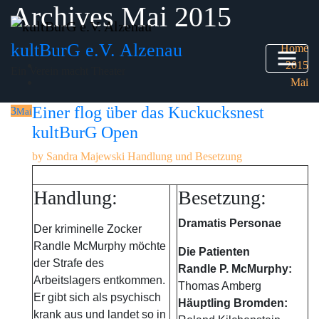
Archives Mai 2015
Skip
to
content
kultBurG e.V. Alzenau
Home
2015
Ein Verein macht Theater
Mai
Einer flog über das Kuckucksnest
3
Mai
kultBurG Open
by
Sandra Majewski
Handlung und Besetzung
Handlung:
Besetzung:
Dramatis Personae
Der kriminelle Zocker
Randle McMurphy möchte
Die Patienten
der Strafe des
Randle P. McMurphy:
Arbeitslagers entkommen.
Thomas Amberg
Er gibt sich als psychisch
Häuptling Bromden:
krank aus und landet so in