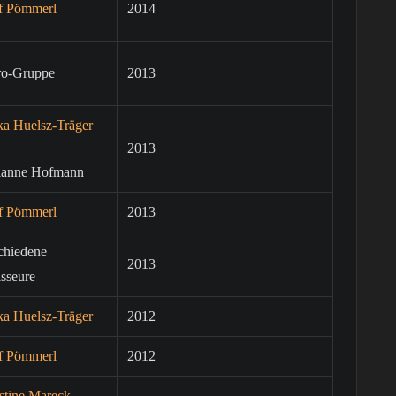
f Pömmerl
2014
ro-Gruppe
2013
ka Huelsz-Träger
2013
ianne Hofmann
f Pömmerl
2013
chiedene
2013
sseure
ka Huelsz-Träger
2012
f Pömmerl
2012
stine Mareck-