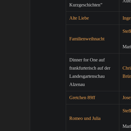
Auto
Kurzgeschichten”
Alte Liebe
Ing
Stef
Familienweihnacht
Mar
Dinner for One auf
frankfurterisch auf der
Chri
Landesgartenschau
Brün
Alzenau
Gretchen 89ff
Jose
Stef
Romeo und Julia
Mar