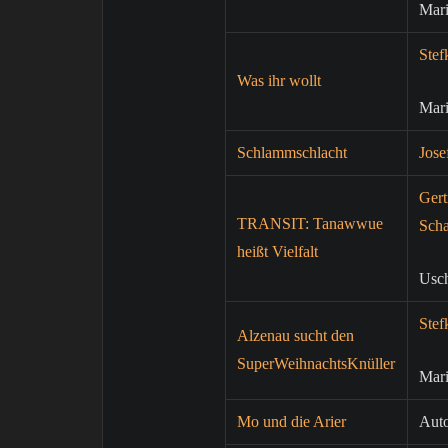
Mar
Stef
Was ihr wollt
Mar
Schlammschlacht
Jose
Gert
TRANSIT: Tanawwue
Sch
heißt Vielfalt
Usch
Stef
Alzenau sucht den
SuperWeihnachtsKnüller
Mar
Mo und die Arier
Aut