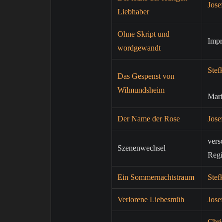
Jose
Liebhaber
Ohne Skript und
Imp
wordgewandt
Stef
Das Gespenst von
Wilmundsheim
Mar
Der Name der Rose
Jose
vers
Szenenwechsel
Regi
Ein Sommernachtstraum
Stef
Verlorene Liebesmüh
Jose
Chri