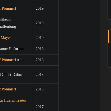
f Pömmerl
2019
altheater
2019
haffenburg
e Mayer
2019
ianne Hofmann
2018
f Pömmerl
u. a.
2018
i Christ-Dahm
2018
f Pömmerl
2018
ka Huelsz-Träger
2017