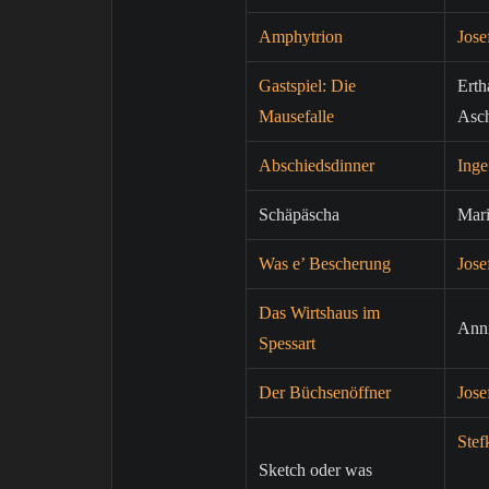
Amphytrion
Jose
Gastspiel: Die
Erth
Mausefalle
Asc
Abschiedsdinner
Ing
Schäpäscha
Mar
Was e’ Bescherung
Jose
Das Wirtshaus im
Ann
Spessart
Der Büchsenöffner
Jose
Stef
Sketch oder was