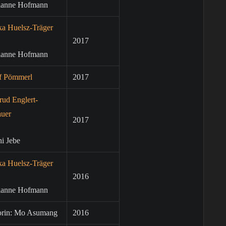
ianne Hofmann
ka Huelsz-Träger
2017
ianne Hofmann
f Pömmerl
2017
rud Englert-
auer
2017
i Jebe
ka Huelsz-Träger
2016
ianne Hofmann
orin: Mo Asumang
2016