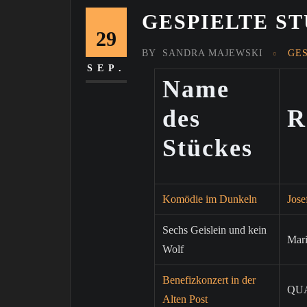
GESPIELTE S
29
BY
SANDRA MAJEWSKI
GE
SEP.
Name
des
R
Stückes
Komödie im Dunkeln
Jose
Sechs Geislein und kein
Mar
Wolf
Benefizkonzert in der
QUA
Alten Post