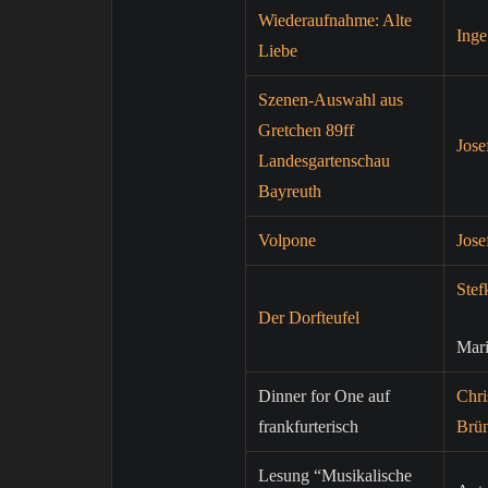
Wiederaufnahme: Alte
Ing
Liebe
Szenen-Auswahl aus
Gretchen 89ff
Jose
Landesgartenschau
Bayreuth
Volpone
Jose
Stef
Der Dorfteufel
Mar
Dinner for One auf
Chri
frankfurterisch
Brün
Lesung “Musikalische