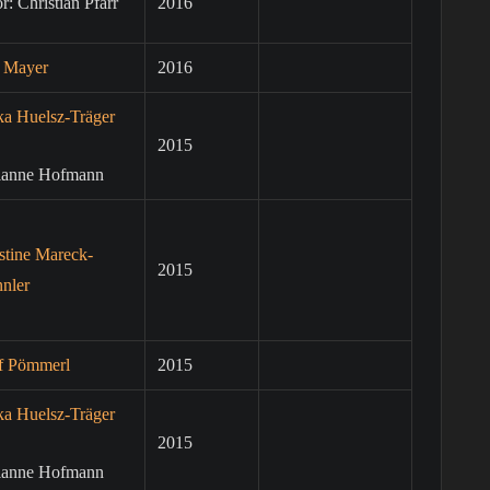
r: Christian Pfarr
2016
e Mayer
2016
ka Huelsz-Träger
2015
ianne Hofmann
stine Mareck-
2015
nler
f Pömmerl
2015
ka Huelsz-Träger
2015
ianne Hofmann