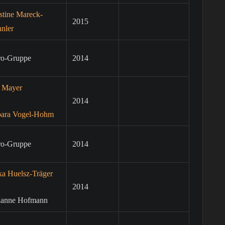
stine Mareck-
2015
nler
ro-Gruppe
2014
e Mayer
2014
bara Vogel-Hohm
ro-Gruppe
2014
ka Huelsz-Träger
2014
ianne Hofmann