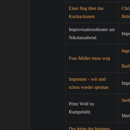
Einer flog über das
Chri
Kuckucksnest
Brün
Improvisationstheater am
Imp
Nikolausabend
Ing
Frau Müller muss weg
Bar
Improtant – wir sind
Imp
schon wieder spontan
Stef
Prinz Wolf zu
Rumpelstilz
Mar
Der letzte der feurigen